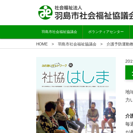
羽島市社会福祉協議会
ボランティアセンター
HOME
羽島市社会福祉協議会
介護予防運動
201
地
力
介
毎
が