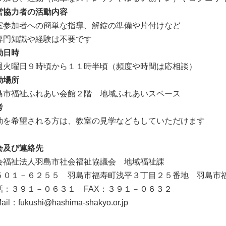
営協力者の活動内容
室参加者への簡単な指導、解錠の準備や片付けなど
専門知識や経験は不要です
動日時
週火曜日９時頃から１１時半頃（頻度や時間は応相談）
動場所
島市福祉ふれあい会館２階 地域ふれあいスペース
考
動を希望される方は、教室の見学などもしていただけます
会及び連絡先
会福祉法人羽島市社会福祉協議会 地域福祉課
５０１－６２５５ 羽島市福寿町浅平３丁目２５番地 羽島市
話：３９１－０６３１ FAX：３９１－０６３２
ail：fukushi@hashima-shakyo.or.jp