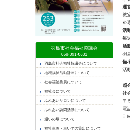
運
教
※
活
毎
活
羽島市社会福祉協議会
羽
備
羽島市社会福祉協議会について
活
地域福祉活動計画について
社会福祉委員について
照
福祉会について
社
ふれあいサロンについて
〒
電
ふれあい訪問活動について
E-M
通いの場について
福祉車両・車いすの貸出について