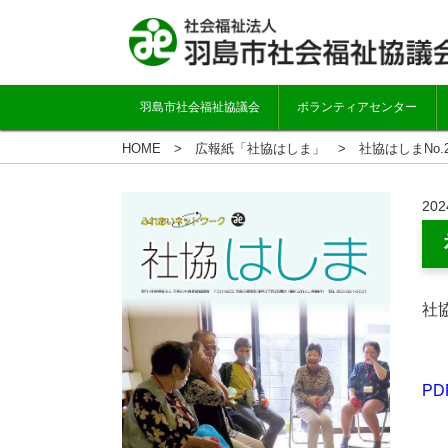
羽島市社会福祉協議会
ボランティアセンター
HOME
広報紙「社協はしま」
社協はしまNo.
202
社協
P