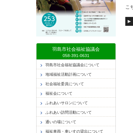
こ
音
声
プ
レ
ー
羽島市社会福祉協議会
ヤ
ー
羽島市社会福祉協議会について
地域福祉活動計画について
社会福祉委員について
福祉会について
ふれあいサロンについて
ふれあい訪問活動について
通いの場について
福祉車両・車いすの貸出について