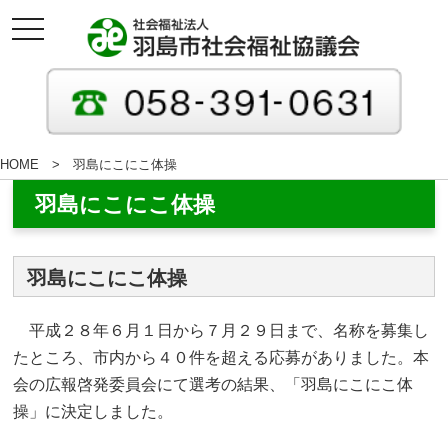
toggle
navigation
HOME
羽島にこにこ体操
羽島にこにこ体操
羽島にこにこ体操
平成２８年６月１日から７月２９日まで、名称を募集し
たところ、市内から４０件を超える応募がありました。本
会の広報啓発委員会にて選考の結果、「羽島にこにこ体
操」に決定しました。