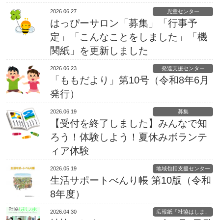
2026.06.27
児童センター
はっぴーサロン「募集」「行事予
定」「こんなことをしました」「機
関紙」を更新しました
2026.06.23
発達支援センター
「ももだより」第10号（令和8年6月
発行）
2026.06.19
募集
【受付を終了しました】みんなで知
ろう！体験しよう！夏休みボランテ
ィア体験
2026.05.19
地域包括支援センター
生活サポートべんり帳 第10版（令和
8年度）
2026.04.30
広報紙「社協はしま」