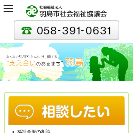
toggle
navigation
福祉全般の相談